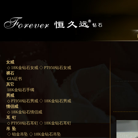
女戒
◇ 18K金钻石女戒
◇ PT950钻石女戒
裸石
GIA证书
其它
18K金钻石手镯
男戒
◇ PT950钻石男戒
◇ 18K金钻石男戒
情侣戒
◇ 18K金钻石情侣戒
耳 钉
◇ PT950钻石耳钉
◇ 18K金钻石耳钉
吊 坠
◇ 铂金吊坠
◇ 18K金钻石吊坠