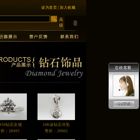
|
设为首页
加入收藏
高
级
T950钻石女戒
18K金钻石吊坠
价：28495
售价：20662