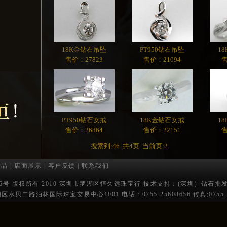
18K金钻石吊坠
PT950钻石吊坠
1
售价：27823
售价：21094
售
PT950钻石女戒
18K金钻石女戒
1
售价：26864
售价：22151
售
搜索到:46 共4页 当前页:2
饰品
|
店面展示
|
客户反馈
|
联系我们
7646号 版权所有 2010 深圳市罗湖区恒久远珠宝行 技术支持：
(深圳）钻石批发 
二路泊林国际珠宝交易中心1001 电话：0755-25608656 传真;0755-2560080