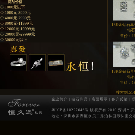
商品价格
◇ 1000元以下
◇ 1000元-3999元
◇ 4000元-7999元
◇ 8000元-11999元
18K金钻石耳
◇ 12000元-19999元
钻
◇ 20000元-29999元
售价：16
◇ 30000元以上
18K金钻石耳
钻
售价：18
搜索到:51
企业简介
|
钻石饰品
|
店面展示
|
客户反馈
|
粤ICP备10227646号 版权所有 2010 深
地址：深圳市罗湖区水贝二路泊林国际珠宝交易中心1001 电话